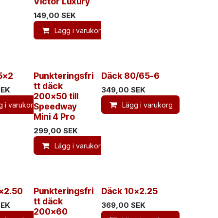
Victor Luxury
149,00
SEK
Lägg i varukorg
5x2
Punkteringsfri
Däck 80/65-6
tt däck
EK
349,00
SEK
200x50 till
g i varukorg
Lägg i varukorg
Speedway
Mini 4 Pro
299,00
SEK
Lägg i varukorg
x2.50
Punkteringsfri
Däck 10x2.25
tt däck
EK
369,00
SEK
200x60