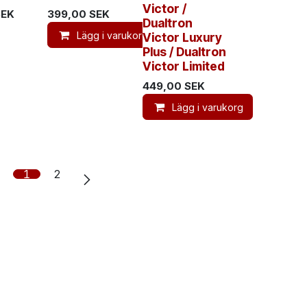
Victor /
EK
399,00
SEK
Dualtron
Lägg i varukorg
Victor Luxury
Plus / Dualtron
Victor Limited
449,00
SEK
Lägg i varukorg
1
2