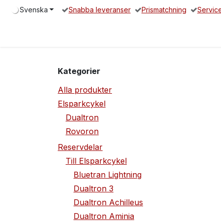
Hoppa till innehåll
Svenska
Snabba leveranser
Prismatchning
Servic
Hem
Elsparkcykel
Reservdelar
Servicepartners
O
Kategorier
Alla produkter
Elsparkcykel
Dualtron
Rovoron
Reservdelar
Till Elsparkcykel
Bluetran Lightning
Dualtron 3
Dualtron Achilleus
Dualtron Aminia