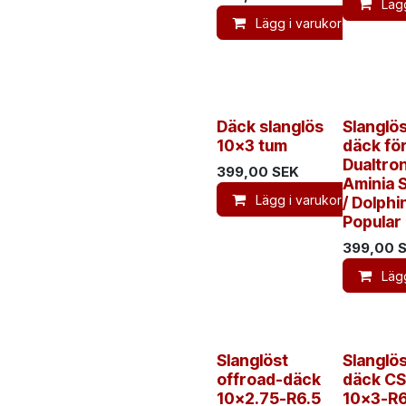
Läg
Lägg i varukorg
Däck slanglös
Slanglö
10x3 tum
däck fö
Dualtro
399,00
SEK
Aminia 
Lägg i varukorg
/ Dolphin
Popular
399,00
S
Läg
Slanglöst
Slanglö
offroad-däck
däck C
10x2.75-R6.5
10x3-R