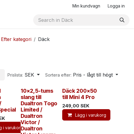
Min kundvagn
Logga in
Efter kategori
Däck
SEK
Pris - lågt till högt
Prislista:
Sortera efter:
l
10×2,5-tums
Däck 200x50
n
slang till
till Mini 4 Pro
/
Dualtron Togo
249,00
SEK
Special
Limited /
Lägg i varukorg
Dualtron
EK
Victor /
g i varukorg
Dualtron