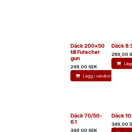
Däck 200x50
Däck 8.
till Futecher
289,00
S
gun
Läg
249,00
SEK
Lägg i varukorg
Däck 70/50-
Däck 10
6.1
349,00
S
349,00
SEK