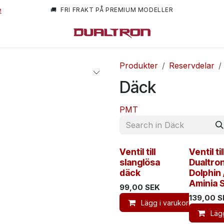
e
🚚 FRI FRAKT PÅ PREMIUM MODELLER
m oss
Produkter
Reservdelar
Däck
PMT
Ventil till
Ventil til
slanglösa
Dualtro
däck
Dolphin 
Aminia 
99,00
SEK
139,00
S
Lägg i varukorg
Läg