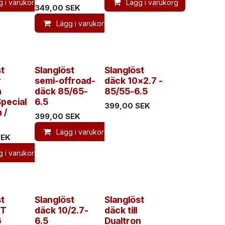
g i varukorg
Lägg i varukorg
349,00
SEK
Lägg i varukorg
st
Slanglöst
Slanglöst
r
semi-offroad-
däck 10x2.7 -
n
däck 85/65-
85/55-6.5
Special
6.5
399,00
SEK
 /
399,00
SEK
Lägg i varukorg
EK
g i varukorg
st
Slanglöst
Slanglöst
ST
däck 10/2.7-
däck till
6
6.5
Dualtron