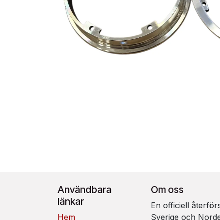
Användbara
Om oss
länkar
En officiell återfö
Hem
Sverige och Nord