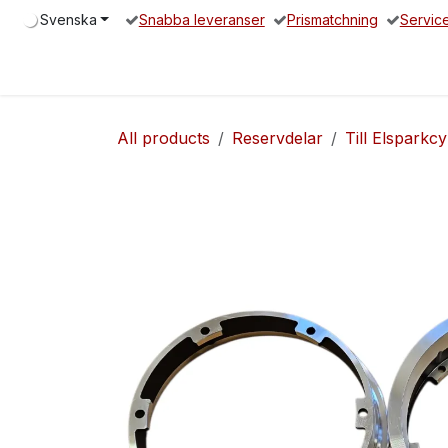
Hoppa till innehåll
Svenska
Snabba leveranser
Prismatchning
Servic
Hem
Elsparkcykel
Reservdelar
Servicepartners
O
All products
Reservdelar
Till Elsparkcy