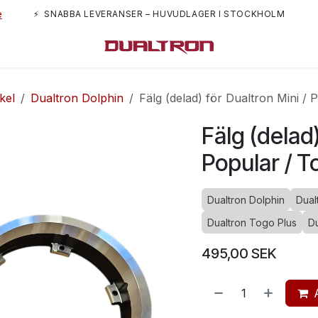
e
⚡ SNABBA LEVERANSER – HUVUDLAGER I STOCKHOLM
m oss
kel
Dualtron Dolphin
Fälg (delad) för Dualtron Mini / 
Fälg (delad)
Popular / T
Dualtron Dolphin
Dual
Dualtron Togo Plus
Du
495,00
SEK