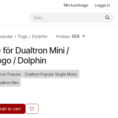
Min kundvagn
Logga in
Popular / Togo / Dolphin
SEK
Prislista:
 för Dualtron Mini /
ogo / Dolphin
tron Popular
Dualtron Popular Single Motor
altron Mini
Add to cart