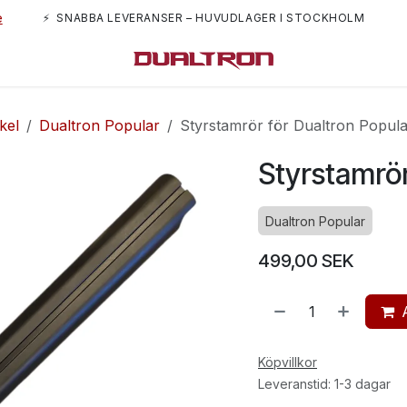
e
⚡ SNABBA LEVERANSER – HUVUDLAGER I STOCKHOLM
m oss
kel
Dualtron Popular
Styrstamrör för Dualtron Popula
Styrstamrör
Dualtron Popular
499,00
SEK
Köpvillkor
Leveranstid: 1-3 dagar