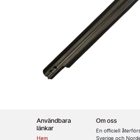
Användbara
Om oss
länkar
En officiell återfö
Hem
Sverige och Nord