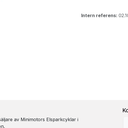
Intern referens:
02.1
K
rsäljare av Minimotors Elsparkcyklar i
en.