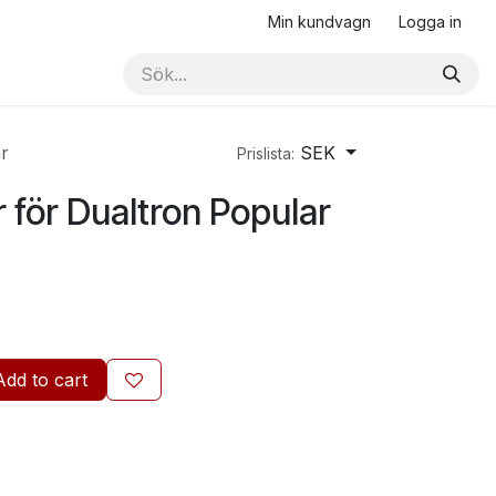
Min kundvagn
Logga in
r
SEK
Prislista:
 för Dualtron Popular
Add to cart