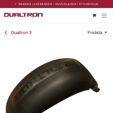
⚡ SNABBA LEVERANSER – HUVUDLAGER I STOCKHOLM
Hoppa till innehåll
Dualtron 3
Prislista