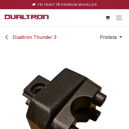
⚡ SNABBA LEVERANSER – HUVUDLAGER I STOCKHOLM
🚚 FRI FRAKT PÅ PREMIUM MODELLER
Hoppa till innehåll
Dualtron Thunder 3
Prislista