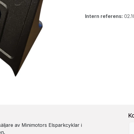
Intern referens:
02.1
K
rsäljare av Minimotors Elsparkcyklar i
en.