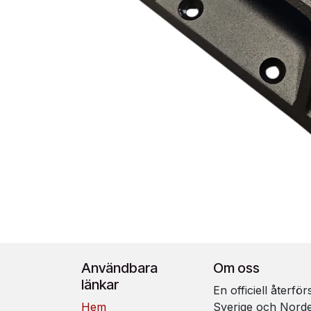
Användbara
Om oss
länkar
En officiell återfö
Hem
Sverige och Nord