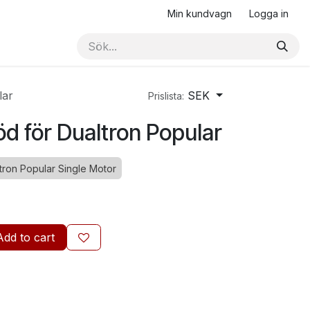
Min kundvagn
Logga in
lar
SEK
Prislista:
öd för Dualtron Popular
tron Popular Single Motor
Add to cart