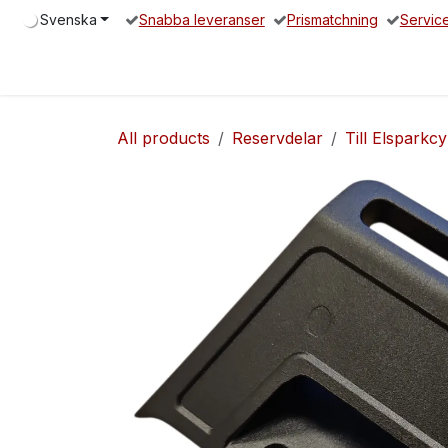
Hoppa till innehåll
Svenska
Snabba leveranser
Prismatchning
Servic
Hem
Elsparkcykel
Reservdelar
Servicepartners
O
All products
Reservdelar
Till Elsparkcy