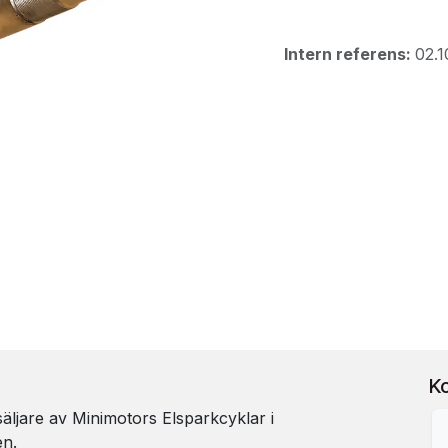
Intern referens:
02.
K
rsäljare av Minimotors Elsparkcyklar i
en.