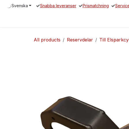
Hoppa till innehåll
Svenska
Snabba leveranser
Prismatchning
Servic
Hem
Elsparkcykel
Reservdelar
Servicepartners
O
All products
Reservdelar
Till Elsparkcy