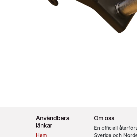
Användbara
Om oss
länkar
En officiell återfö
Hem
Sverige och Nord