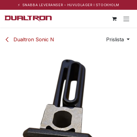
⚡ SNABBA LEVERANSER – HUVUDLAGER I STOCKHOLM
Hoppa till innehåll
Dualtron Sonic N
Prislista