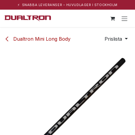
⚡ SNABBA LEVERANSER – HUVUDLAGER I STOCKHOLM
Hoppa till innehåll
Dualtron Mini Long Body
Prislista