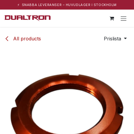
⚡ SNABBA LEVERANSER – HUVUDLAGER I STOCKHOLM
Hoppa till innehåll
All products
Prislista