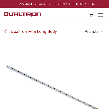
⚡ SNABBA LEVERANSER – HUVUDLAGER I STOCKHOLM
Hoppa till innehåll
Dualtron Mini Long Body
Prislista