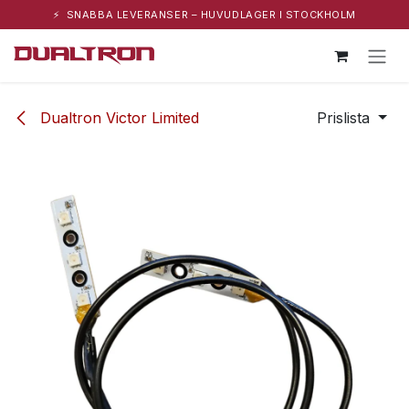
⚡ SNABBA LEVERANSER – HUVUDLAGER I STOCKHOLM
Hoppa till innehåll
Dualtron Victor Limited
Prislista