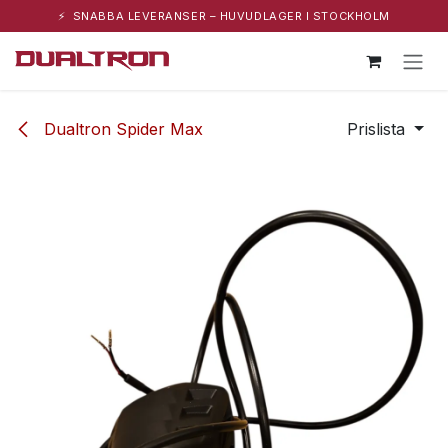
⚡ SNABBA LEVERANSER – HUVUDLAGER I STOCKHOLM
Hoppa till innehåll
Dualtron Spider Max
Prislista