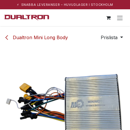
⚡ SNABBA LEVERANSER – HUVUDLAGER I STOCKHOLM
Hoppa till innehåll
Dualtron Mini Long Body
Prislista