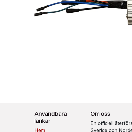
Användbara
Om oss
länkar
En officiell återfö
Hem
Sverige och Nord