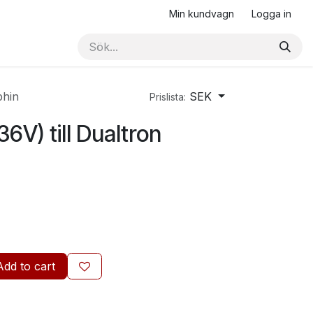
Min kundvagn
Logga in
phin
SEK
Prislista:
6V) till Dualtron
Add to cart