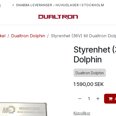
e
⚡ SNABBA LEVERANSER – HUVUDLAGER I STOCKHOLM
m oss
kel
Dualtron Dolphin
Styrenhet (36V) till Dualtron Dol
Styrenhet (3
Dolphin
Dualtron Dolphin
1 590,00
SEK
Köpvillkor