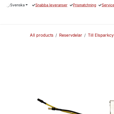
Hoppa till innehåll
Svenska
Snabba leveranser
Prismatchning
Servic
Hem
Elsparkcykel
Reservdelar
Servicepartners
O
All products
Reservdelar
Till Elsparkcy