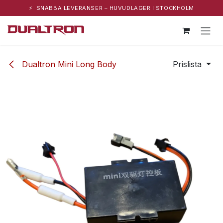
⚡ SNABBA LEVERANSER – HUVUDLAGER I STOCKHOLM
Hoppa till innehåll
Dualtron Mini Long Body
Prislista