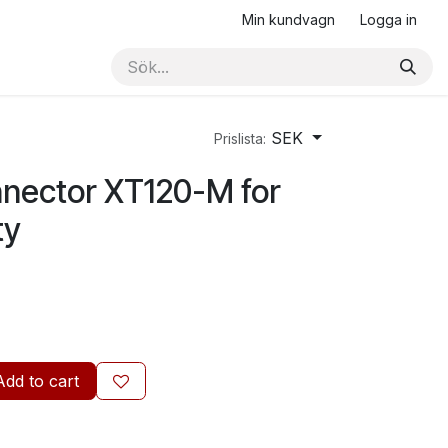
Min kundvagn
Logga in
SEK
Prislista:
nnector XT120-M for
ty
Add to cart