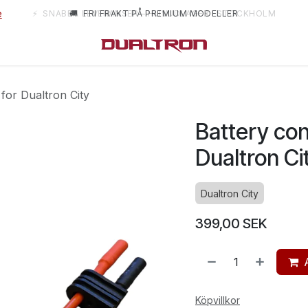
e
⚡ SNABBA LEVERANSER – HUVUDLAGER I STOCKHOLM
🚚 FRI FRAKT PÅ PREMIUM MODELLER
m oss
for Dualtron City
Battery co
Dualtron Ci
Dualtron City
399,00
SEK
Köpvillkor