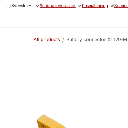
Hoppa till innehåll
Svenska
Snabba leveranser
Prismatchning
Servic
Hem
Elsparkcykel
Reservdelar
Servicepartners
O
All products
Battery connector XT120-M 