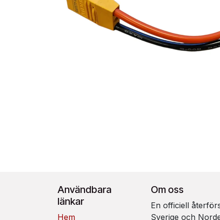
Användbara
Om oss
länkar
En officiell återfö
Hem
Sverige och Nord