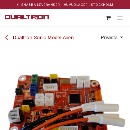
⚡ SNABBA LEVERANSER – HUVUDLAGER I STOCKHOLM
Hoppa till innehåll
Dualtron Sonic Model Alien
Prislista