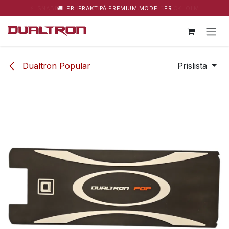
⚡ SNABBA LEVERANSER – HUVUDLAGER I STOCKHOLM
🚚 FRI FRAKT PÅ PREMIUM MODELLER
Hoppa till innehåll
Dualtron Popular
Prislista