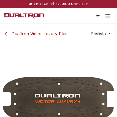
⚡ SNABBA LEVERANSER – HUVUDLAGER I STOCKHOLM
🚚 FRI FRAKT PÅ PREMIUM MODELLER
Hoppa till innehåll
Dualtron Victor Luxury Plus
Prislista