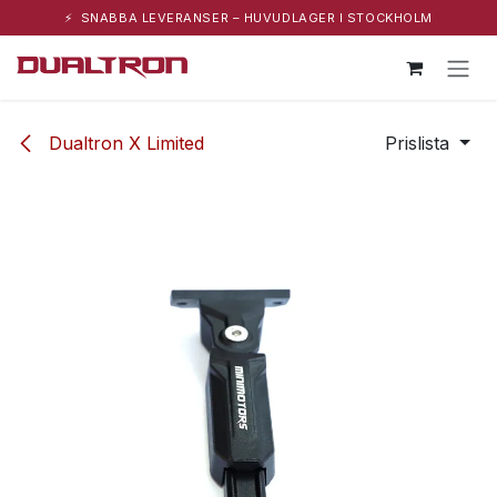
⚡ SNABBA LEVERANSER – HUVUDLAGER I STOCKHOLM
Hoppa till innehåll
Dualtron X Limited
Prislista