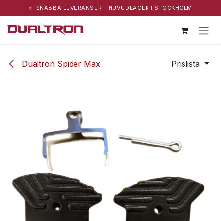
⚡ SNABBA LEVERANSER – HUVUDLAGER I STOCKHOLM
Hoppa till innehåll
Dualtron Spider Max
Prislista