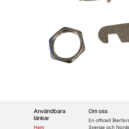
Användbara
Om oss
länkar
En officiell återfö
Hem
Sverige och Nord