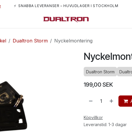
e
⚡ SNABBA LEVERANSER – HUVUDLAGER I STOCKHOLM
m oss
kel
Dualtron Storm
Nyckelmontering
Nyckelmont
Dualtron Storm
Dualtr
199,00
SEK
Köpvillkor
Leveranstid: 1-3 dagar