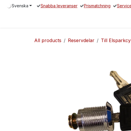
Hoppa till innehåll
Svenska
Snabba leveranser
Prismatchning
Servic
Hem
Elsparkcykel
Reservdelar
Servicepartners
O
All products
Reservdelar
Till Elsparkcy