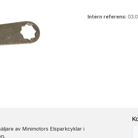
Intern referens:
03.
K
rsäljare av Minimotors Elsparkcyklar i
en.