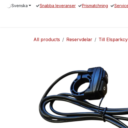
Hoppa till innehåll
Svenska
Snabba leveranser
Prismatchning
Servic
Hem
Elsparkcykel
Reservdelar
Servicepartners
O
All products
Reservdelar
Till Elsparkcy