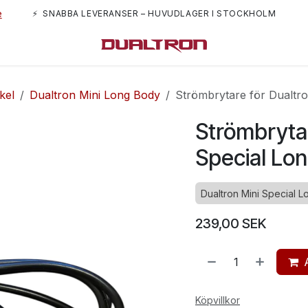
e
⚡ SNABBA LEVERANSER – HUVUDLAGER I STOCKHOLM
m oss
kel
Dualtron Mini Long Body
Strömbrytare för Dualtro
Strömbrytar
Special Lo
Dualtron Mini Special 
239,00
SEK
Köpvillkor