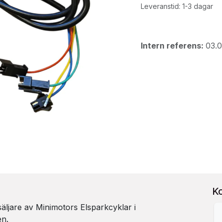
Leveranstid: 1-3 dagar
Intern referens:
03.
K
rsäljare av Minimotors Elsparkcyklar i
en.