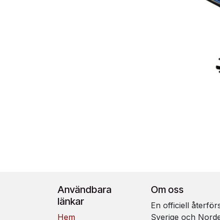
Användbara
Om oss
länkar
En officiell återfö
Hem
Sverige och Nord