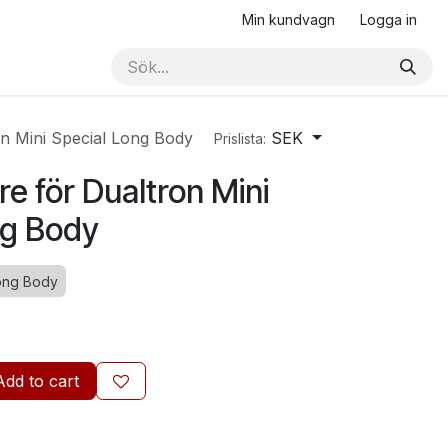
Min kundvagn
Logga in
n Mini Special Long Body
SEK
Prislista:
e för Dualtron Mini
ng Body
Long Body
Add to cart