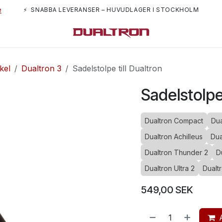
e
⚡ SNABBA LEVERANSER – HUVUDLAGER I STOCKHOLM
m oss
kel
Dualtron 3
Sadelstolpe till Dualtron
Sadelstolpe 
Dualtron Compact
Dua
Dualtron Achilleus
Dua
Dualtron Thunder 2
D
Dualtron Ultra 2
Dualtr
549,00
SEK