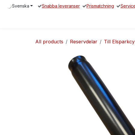
Hoppa till innehåll
Svenska
Snabba leveranser
Prismatchning
Servic
Hem
Elsparkcykel
Reservdelar
Servicepartners
O
All products
Reservdelar
Till Elsparkcy