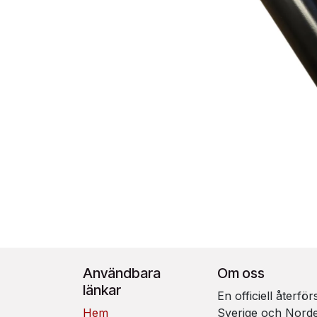
Användbara
Om oss
länkar
En officiell återfö
Hem
Sverige och Nord