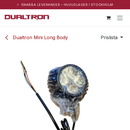
⚡ SNABBA LEVERANSER – HUVUDLAGER I STOCKHOLM
Hoppa till innehåll
Dualtron Mini Long Body
Prislista