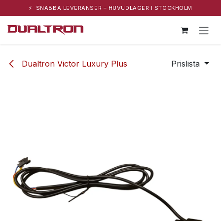
⚡ SNABBA LEVERANSER – HUVUDLAGER I STOCKHOLM
Hoppa till innehåll
Dualtron Victor Luxury Plus
Prislista