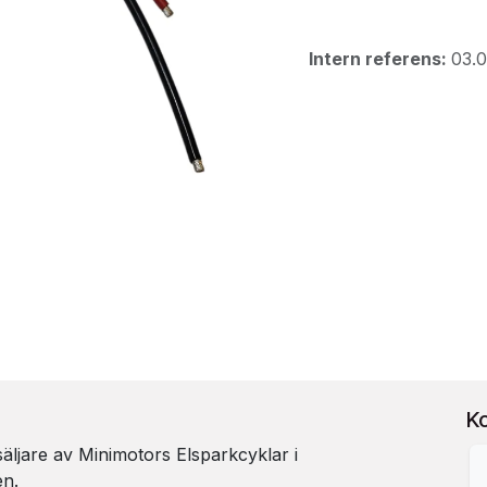
Intern referens:
03.
K
rsäljare av Minimotors Elsparkcyklar i
en.