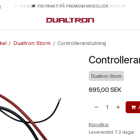
e
⚡ SNABBA LEVERANSER – HUVUDLAGER I STOCKHOLM
🚚 FRI FRAKT PÅ PREMIUM MODELLER
m oss
kel
Dualtron Storm
Controlleranslutning
Controllera
Dualtron Storm
695,00
SEK
Köpvillkor
Leveranstid: 1-3 dagar