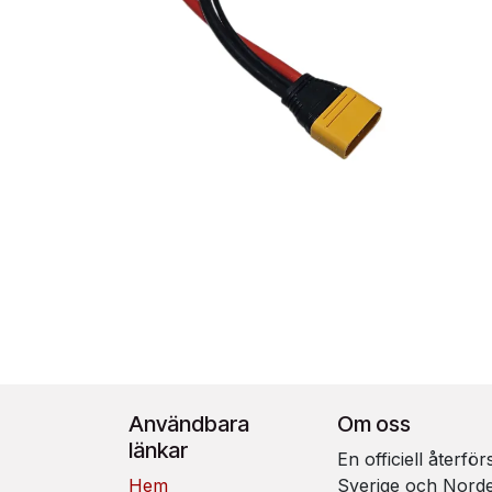
Användbara
Om oss
länkar
En officiell återfö
Hem
Sverige och Nord