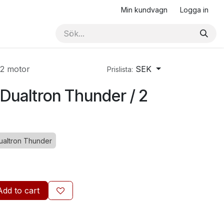
Min kundvagn
Logga in
 2 motor
SEK
Prislista:
 Dualtron Thunder / 2
ualtron Thunder
Add to cart