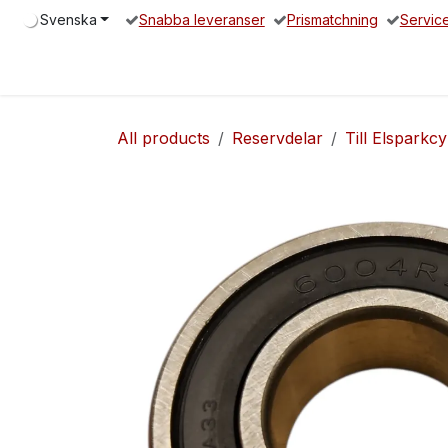
Hoppa till innehåll
Svenska
Snabba leveranser
Prismatchning
Servic
Hem
Elsparkcykel
Reservdelar
Servicepartners
O
All products
Reservdelar
Till Elsparkcy