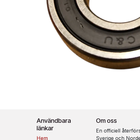
Användbara
Om oss
länkar
En officiell återfö
Hem
Sverige och Nord