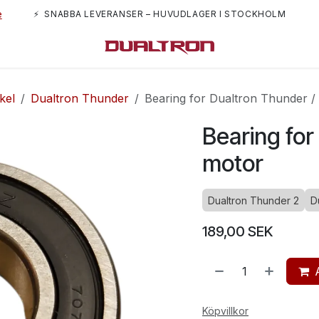
e
⚡ SNABBA LEVERANSER – HUVUDLAGER I STOCKHOLM
m oss
kel
Dualtron Thunder
Bearing for Dualtron Thunder /
Bearing for
motor
Dualtron Thunder 2
D
189,00
SEK
Köpvillkor