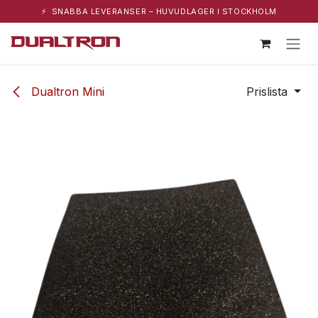
⚡ SNABBA LEVERANSER – HUVUDLAGER I STOCKHOLM
Hoppa till innehåll
Dualtron Mini
Prislista