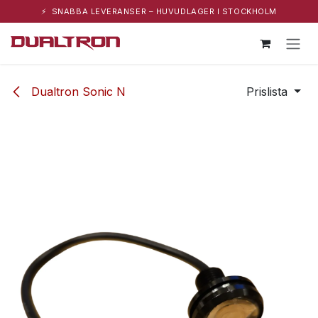
⚡ SNABBA LEVERANSER – HUVUDLAGER I STOCKHOLM
Hoppa till innehåll
Dualtron Sonic N
Prislista