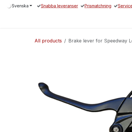
Hoppa till innehåll
Svenska
Snabba leveranser
Prismatchning
Servic
Hem
Elsparkcykel
Reservdelar
Servicepartners
O
All products
Brake lever for Speedway Le