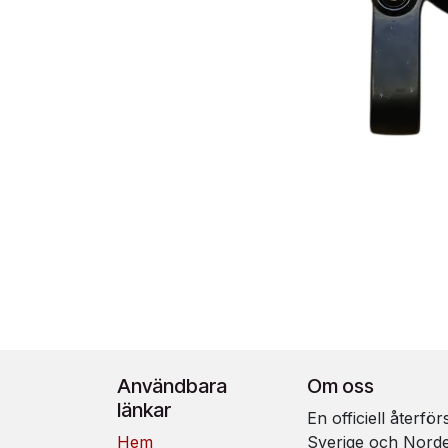
Användbara
Om oss
länkar
En officiell återfö
Hem
Sverige och Nord