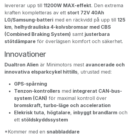
levererar upp till
11200W MAX-effekt
. Den extrema
kraften kompletteras av ett
stort 72V 40Ah
LG/Samsung-batteri
med en räckvidd på upp till
125
km
,
helhydrauliska 4-kolvsbromsar med CBS
(Combined Braking System)
samt
justerbara
stötdämpare
för överlägsen komfort och säkerhet.
Innovationer
Dualtron Alien
är Minimotors mest
avancerade och
innovativa elsparkcykel hittills
, utrustad med:
GPS-spårning
Tenzon-kontrollers
med
integrerat CAN-bus-
system (CAN)
för maximal kontroll över
bromskraft, turbo-läge och acceleration
Elekrisk tuta
,
högtalare
,
inbyggt brandlarm
och
ett
stöldskyddssystem
*Kommer med en
snabbladdare