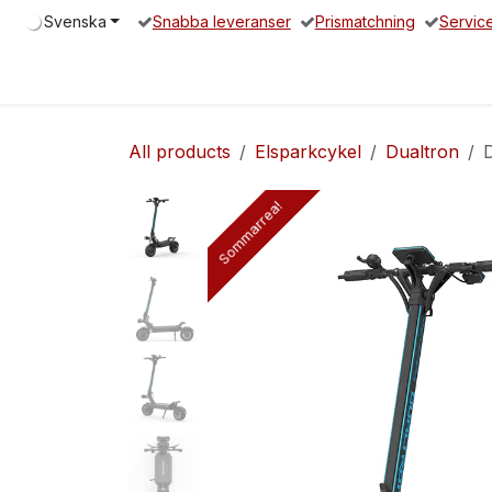
Hoppa till innehåll
Svenska
Snabba leveranser
Prismatchning
Servic
Hem
Elsparkcykel
Reservdelar
Servicepartners
O
All products
Elsparkcykel
Dualtron
Sommarrea!
Sommarrea!