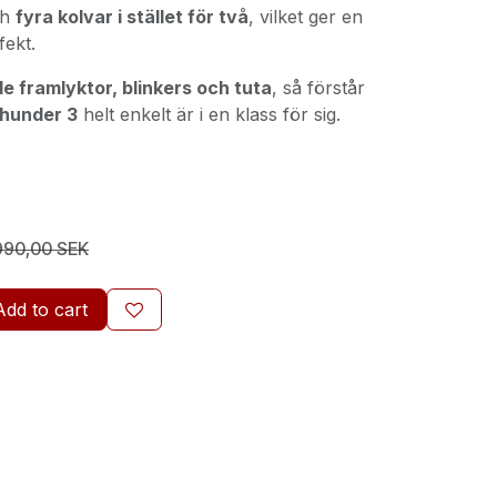
ch
fyra kolvar i stället för två
, vilket ger en
fekt.
e framlyktor, blinkers och tuta
, så förstår
Thunder 3
helt enkelt är i en klass för sig.
990,00
SEK
Add to cart