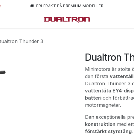
e
🚚 FRI FRAKT PÅ PREMIUM MODELLER
m oss
Dualtron Thunder 3
Dualtron T
Minimotors är stolta 
den första
vattentåli
Dualtron Thunder 3 ö
vattentäta EY4-disp
batteri
och förbättra
motormagneter.
Den exceptionella p
konstruktion
med ett
förstärkt styrstång
.