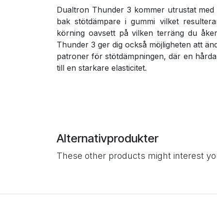
Dualtron Thunder 3 kommer utrustat med
bak stötdämpare i gummi vilket resulter
körning oavsett på vilken terräng du åke
Thunder 3 ger dig också möjligheten att ändr
patroner för stötdämpningen, där en hårda
till en starkare elasticitet.
Alternativprodukter
These other products might interest y
Användbara
Om oss