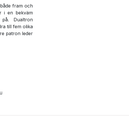
 både fram och
ar i en bekväm
r på. Dualtron
a till fem olika
re patron leder
ou
K