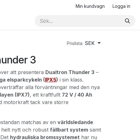
Min kundvagn
Logga in
SEK
Prislista:
hunder 3
över att presentera
Dualtron Thunder 3
–
ga elsparkcykeln (
IPX5
)
i sin klass.
verträffar alla förväntningar med den nya
layen (IPX7)
, ett kraftfullt
72 V / 40 Ah
d motorkraft tack vare större
restandan matchas av en
världsledande
 helt nytt och robust
fällbart system
samt
 Det
hydrauliska bromssystemet
har nu