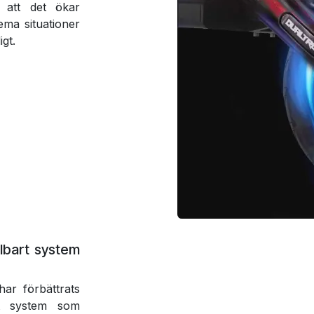
m att det ökar
ma situationer
gt.
llbart system
ar förbättrats
art system som