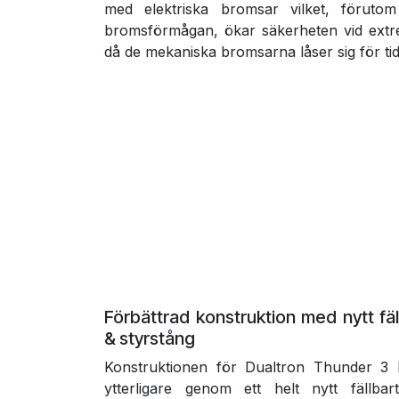
med elektriska bromsar vilket, föruto
bromsförmågan, ökar säkerheten vid extre
då de mekaniska bromsarna låser sig för tidi
Förbättrad konstruktion med nytt fä
& styrstång
Konstruktionen för Dualtron Thunder 3 h
ytterligare genom ett helt nytt fällb