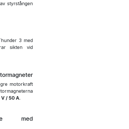
 av styrstången
 Thunder 3 med
rar sikten vid
otormagneter
gre motorkraft
tormagneterna
 V / 50 A
.
pare med