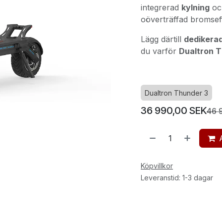
integrerad
kylning
o
oöverträffad bromsef
Lägg därtill
dedikerad
du varför
Dualtron 
Dualtron Thunder 3
36 990,00
SEK
46 
Köpvillkor
Leveranstid: 1-3 dagar