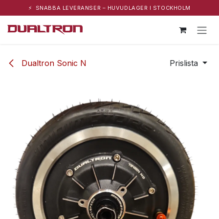
⚡ SNABBA LEVERANSER – HUVUDLAGER I STOCKHOLM
Hoppa till innehåll
Dualtron Sonic N
Prislista