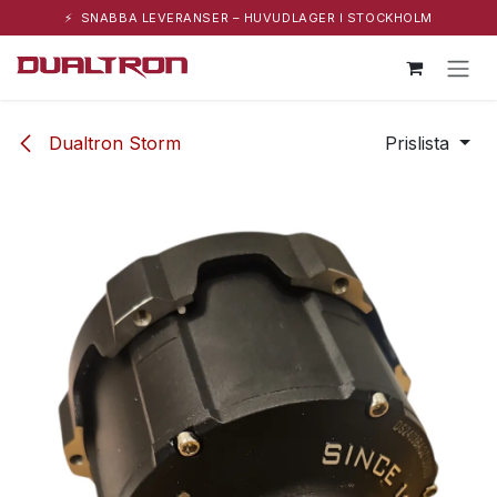
⚡ SNABBA LEVERANSER – HUVUDLAGER I STOCKHOLM
Hoppa till innehåll
Dualtron Storm
Prislista