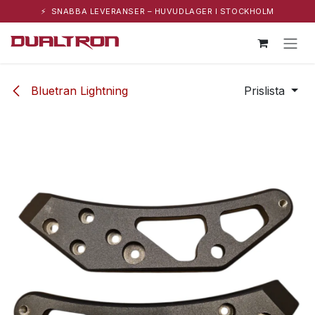
⚡ SNABBA LEVERANSER – HUVUDLAGER I STOCKHOLM
Hoppa till innehåll
Bluetran Lightning
Prislista