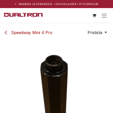
⚡ SNABBA LEVERANSER – HUVUDLAGER I STOCKHOLM
Hoppa till innehåll
Speedway Mini 4 Pro
Prislista