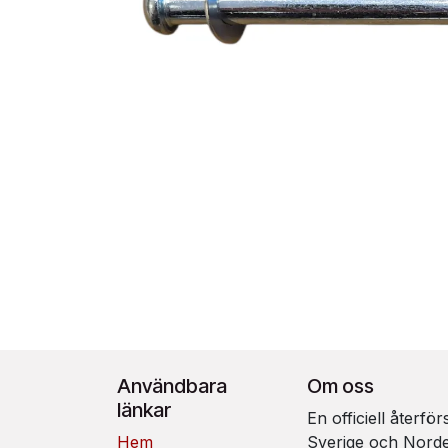
Användbara
Om oss
länkar
En officiell återfö
Hem
Sverige och Nord