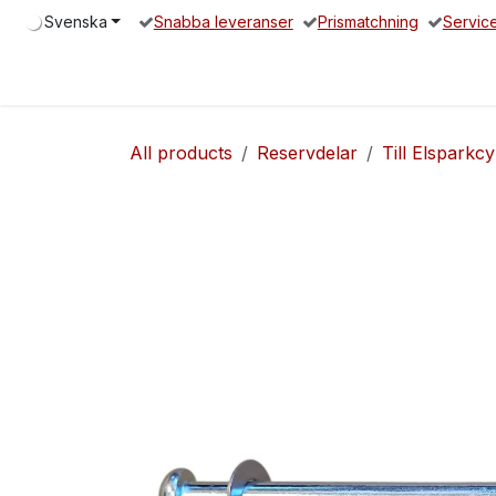
Hoppa till innehåll
Svenska
Snabba leveranser
Prismatchning
Servic
Hem
Elsparkcykel
Reservdelar
Servicepartners
O
All products
Reservdelar
Till Elsparkcy