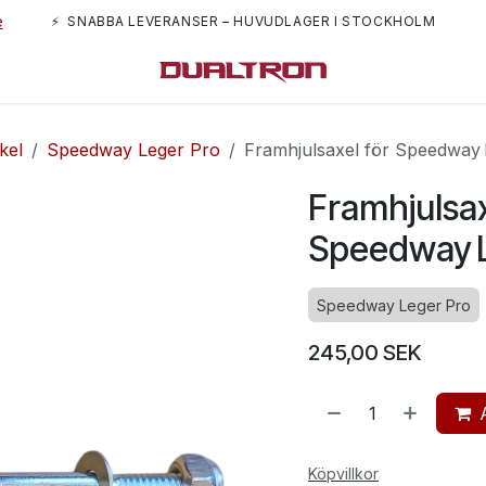
e
⚡ SNABBA LEVERANSER – HUVUDLAGER I STOCKHOLM
m oss
kel
Speedway Leger Pro
Framhjulsaxel för Speedway 
Framhjulsax
Speedway L
Speedway Leger Pro
245,00
SEK
Köpvillkor