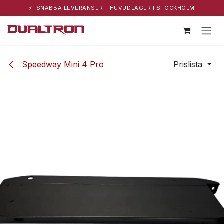
⚡ SNABBA LEVERANSER – HUVUDLAGER I STOCKHOLM
Hoppa till innehåll
Speedway Mini 4 Pro
Prislista