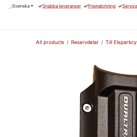
Hoppa till innehåll
Svenska
Snabba leveranser
Prismatchning
Servic
Hem
Elsparkcykel
Reservdelar
Servicepartners
O
All products
Reservdelar
Till Elsparkcy