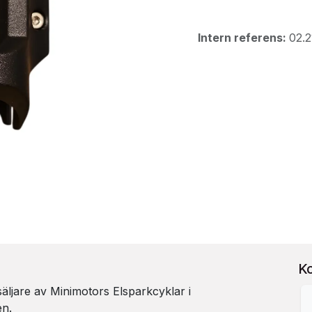
Intern referens:
02.2
K
rsäljare av Minimotors Elsparkcyklar i
en.