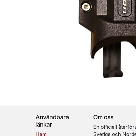
Användbara
Om oss
länkar
En officiell återfö
Hem
Sverige och Nord