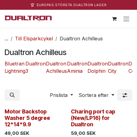
🏆 EUROPAS STÖRSTA DUALTRON LAGER
Hoppa till innehåll
...
Till Elsparkcykel
Dualtron Achilleus
Dualtron Achilleus
Bluetran
Dualtron
Dualtron
Dualtron
Dualtron
Dualtron
Dua
Lightning
3
Achilleus
Aminia
Dolphin
City
Co
Prislista
Sortera efter
Motor Backstop
Charing port cap
Washer 5 degree
(New/LP16) for
12*14*9.9
Dualtron
49,00
SEK
59,00
SEK