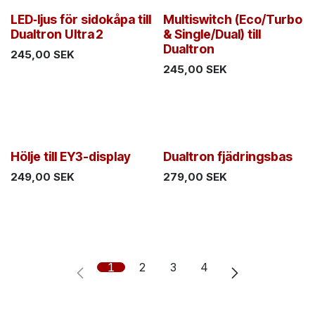
LED‑ljus för sidokåpa till
Multiswitch (Eco/Turbo
Dualtron Ultra 2
& Single/Dual) till
Dualtron
245,00
SEK
245,00
SEK
Hölje till EY3-display
Dualtron fjädringsbas
249,00
SEK
279,00
SEK
1
2
3
4