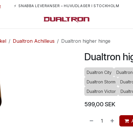
e
⚡ SNABBA LEVERANSER – HUVUDLAGER I STOCKHOLM
m oss
kel
Dualtron Achilleus
Dualtron higher hinge
Dualtron hi
Dualtron City
Dualtron
Dualtron Storm
Dualtr
Dualtron Victor
Dualtr
599,00
SEK