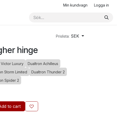
Min kundvagn
Logga in
SEK
Prislista:
gher hinge
 Victor Luxury
Dualtron Achilleus
on Storm Limited
Dualtron Thunder 2
on Spider 2
Add to cart