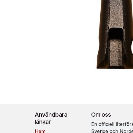
Användbara
Om oss
länkar
En officiell återfö
Hem
Sverige och Nord