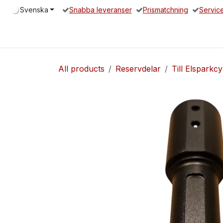
Hoppa till innehåll
Svenska
Snabba leveranser
Prismatchning
Servic
Hem
Elsparkcykel
Reservdelar
Servicepartners
O
All products
Reservdelar
Till Elsparkcy